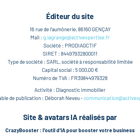
Éditeur du site
16 rue de l’aumônerie, 86160 GENÇAY
Mail :
g.lagrange@activexpertise.fr
Société :
PRODIAGCTIF
SIRET :
84497932800011
Type de société :
SARL, société à responsabilité limitée
Capital social :
5 000,00 €
Numéro de TVA :
FR39844979328
Activité : Diagnostic immobilier
le de publication : Déborah Neveu -
communication@activexp
Site & avatars IA réalisés par
CrazyBooster : l'outil d'IA pour booster votre business