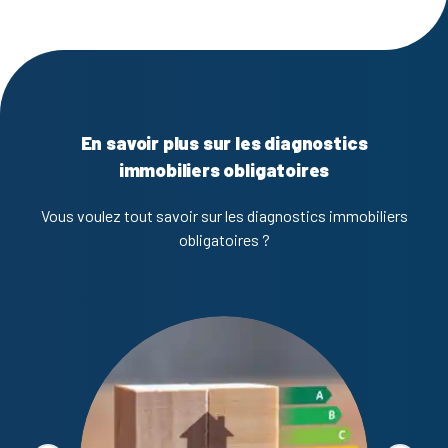
En savoir plus sur les diagnostics
immobiliers obligatoires
Vous voulez tout savoir sur les diagnostics immobiliers
obligatoires ?
Diagno