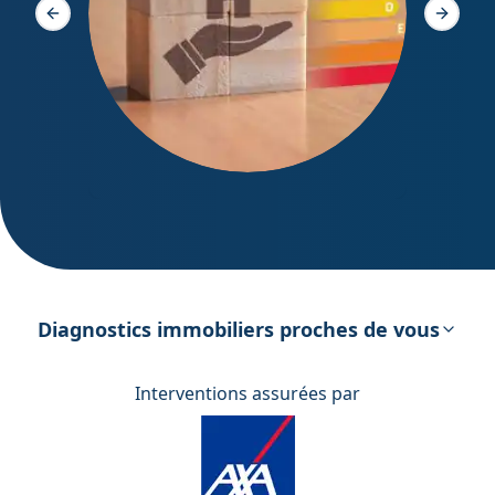
Slide précédente
Slide s
DPE – Diagnostic de Performance
énergétique
Diagnostics immobiliers proches de vous
Interventions assurées par