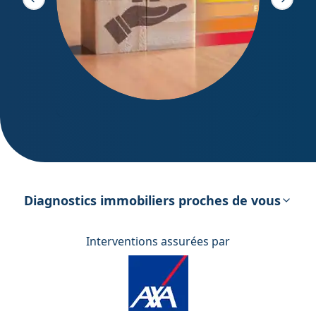
Slide précédente
Slide s
DPE – Diagnostic de Performance
énergétique
Diagnostics immobiliers proches de vous
Interventions assurées par