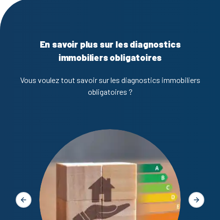
En savoir plus sur les diagnostics
immobiliers obligatoires
Vous voulez tout savoir sur les diagnostics immobiliers
obligatoires ?
Diagno
Slide précédente
Slide s